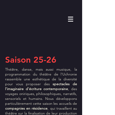
Saison 25-26
Théâtre, danse, mais aussi musique, la
programmation du théâtre de l'Uchronie
rassemble une esthétique de la diversité
pour vous proposer des
spectacles de
l’imaginaire d'écriture contemporaine
, des
voyages oniriques, philosophiques, narratifs,
sensoriels et humains. Nous développons
particulièrement cette saison les accueils de
compagnies en résidence
, qui travaillent au
théâtre sur la finalisation de leur production