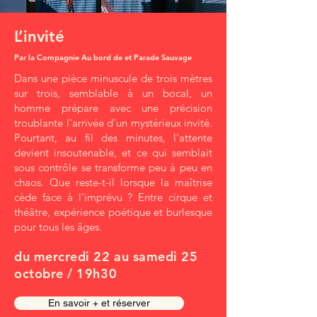
L’invité
Par la Compagnie Au bord de et Parade Sauvage
Dans une pièce minuscule de trois mètres
sur trois, semblable à un bocal, un
homme prépare avec une précision
troublante l'arrivée d'un mystérieux invité.
Pourtant, au fil des minutes, l'attente
devient insoutenable, et ce qui semblait
sous contrôle se transforme peu à peu en
chaos. Que reste-t-il lorsque la maîtrise
cède face à l’imprévu ? Entre cirque et
théâtre, expérience poétique et burlesque
pour tous les âges.
du mercredi 22 au samedi 25
octobre / 19h30
En savoir + et réserver