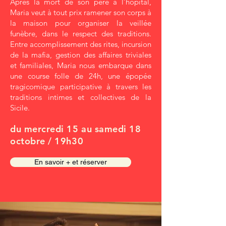
Après la mort de son père à l’hôpital,
Maria veut à tout prix ramener son corps à
la maison pour organiser la veillée
funèbre, dans le respect des traditions.
Entre accomplissement des rites, incursion
de la mafia, gestion des affaires triviales
et familiales, Maria nous embarque dans
une course folle de 24h, une épopée
tragicomique participative à travers les
traditions intimes et collectives de la
Sicile.
du mercredi 15 au samedi 18
octobre / 19h30
En savoir + et réserver