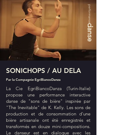
performance
danse
SONICHOPS / AU DELA
Par la Compagnie EgriBiancoDanza
La Cie EgriBiancoDanza (Turin-Italie)
propose une performance interactive
danse de "sons de bière" inspirée par
"The Inevitable" de K. Kelly. Les sons de
production et de consommation d'une
bière artisanale ont été enregistrés et
transformés en douze mini-compositions.
Le danseur est en dialogue avec les