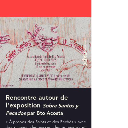
rencontre
expo
Rencontre autour de
l'exposition
Sobre Santos y
Pecados
par Bto Acosta
« À propos des Saints et des Péchés » avec
des plumes, des encres, des aquarelles et