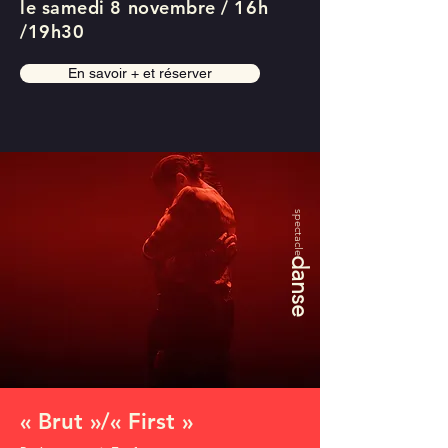
le
s
amedi 8 n
ovembre / 16h
/19h30
En savoir + et réserver
spectacle
danse
« Brut »/« First »