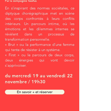
Par la compagnie Twøfus
En s’inspirant des normes sociétales, ce
diptyque chorégraphique met en scène
des corps confrontés à leurs conflits
intérieurs. Un parcours intime, où les
émotions et les dilemmes internes se
révèlent dans un processus de
transformation personnelle.
« Brut » ou la performance d’une femme
qui tente de résister à un système.
« First » ou le parcours de deux corps,
deux énergies qui vont devoir
s’apprivoiser.
du mercredi 19 au vendredi 22
novembre / 19h30
En savoir + et réserver