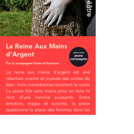
théâtre
La Reine Aux Mains
d’Argent
Par la compagnie Faste et Furieuse
La reine aux mains d’argent est une
relecture vivante et joyeuse des contes de
fées : trois comédiennes revisitent le conte
La jeune fille sans mains pour en faire le
récit d’une héroïne puissante. Entre
émotion, magie et sororité, la pièce
questionne la place des femmes dans les
récits et célèbre leur pouvoir de
transformation.