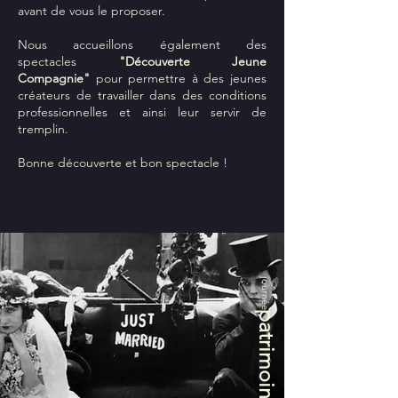
avant de vous le proposer.
Nous accueillons également des
spectacles
"Découverte Jeune
Compagnie"
pour permettre à des jeunes
créateurs de travailler dans des conditions
professionnelles et ainsi leur servir de
tremplin.
Bonne découverte et bon spectacle !
journée
patrimoine