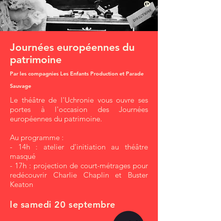
Journées européennes du
patrimoine
Par les compagnies Les Enfants Production et Parade
Sauvage
Le théâtre de l'Uchronie vous ouvre ses
portes à l'occasion des Journées
européennes du patrimoine.
Au programme :
- 14h : atelier d'initiation au théâtre
masqué
- 17h : projection de court-métrages pour
redécouvrir Charlie Chaplin et Buster
Keaton
le samedi 20 septembre