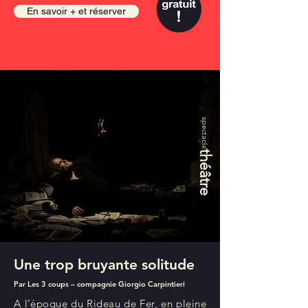
En savoir + et réserver
spectacle
théâtre
Une trop bruyante solitude
Par Les 3 coups – compagnie Giorgio Carpintieri
A l’époque du Rideau de Fer, en pleine