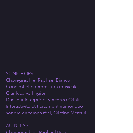
SONICHOPS :
Chorégraphie, Raphael Bianco
Concept et composition musicale,
Gianluca Verlingieri
Danseur interprète, Vincenzo Criniti
Interactivité et traitement numérique
sonore en temps réel, Cristina Mercuri
AU DELA :
Chorégraphie : Raphael Bianco