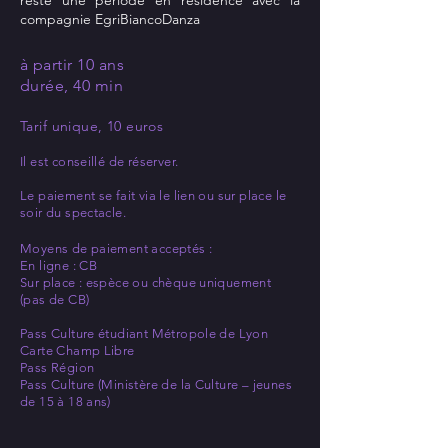
resté une période en residence avec la
compagnie EgriBiancoDanza
à partir 10 ans
durée, 40 min
Tarif unique, 10 euros
Il est conseillé de réserver.
Le paiement se fait via le lien ou sur place le
soir du spectacle.
Moyens de paiement acceptés :
En ligne : CB
Sur place : espèce ou chèque uniquement
(pas de CB)
Pass Culture étudiant Métropole de Lyon
Carte Champ Libre
Pass Région
Pass Culture
(Ministère de la Culture – jeunes
de 15 à 18 ans)