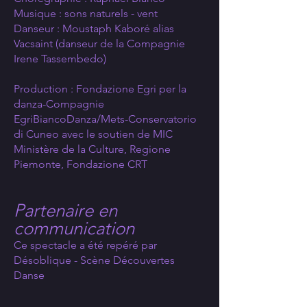
Musique : sons naturels - vent
Danseur : Moustaph Kaboré alias
Vacsaint (danseur de la Compagnie
Irene Tassembedo)
Production : Fondazione Egri per la
danza-Compagnie
EgriBiancoDanza/Mets-Conservatorio
di Cuneo avec le soutien de MIC
Ministère de la Culture, Regione
Piemonte, Fondazione CRT
Partenaire en
communication
Ce spectacle a été repéré par
Désoblique - Scène Découvertes
Danse