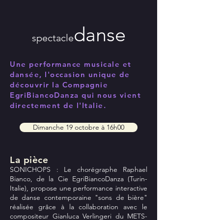
danse
spectacle
Une performance musicale et
dansée, l'occasion unique de
découvrir la Compagnie
EgriBiancoDanza qui nous vient
directement de l'Italie.
Dimanche 19 octobre à 16h00
La pièce
SONICHOPS : Le chorégraphe Raphael
Bianco, de la Cie EgriBiancoDanza (Turin-
Italie), propose une performance interactive
de danse contemporaine "sons de bière"
réalisée grâce à la collaboration avec le
compositeur Gianluca Verlingeri du METS-