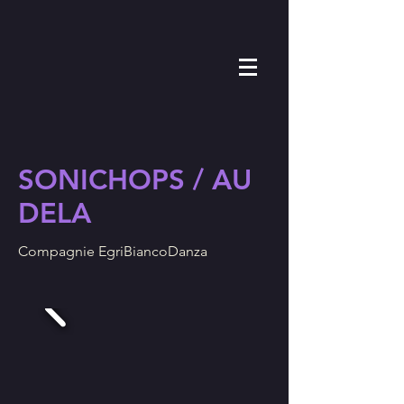
SONICHOPS / AU
DELA
Compagnie EgriBiancoDanza