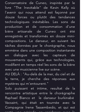
Conservatoire de Cuneo, inspirée par le
livre "The Inevitable" de Kevin Kelly où
l’avenir qui nous attend est façonné par
douze forces ou plutôt des tendances
technologiques inévitables. Les sons de
production et de consommation d'une
bière artisanale de Cuneo ont été
enregistrés et transformés en douze mini-
compositions. Le danseur, en suivant les
tâches données par le chorégraphe, nous
emmène dans une composition instantanée
en dialogue avec les capteurs de
mouvements qui, grâce aux technologies,
modifient en temps réel les sons de la bière
avec une musicienne live sur scène.
AU DELÀ : "Au-delà de la mer, du ciel et de
la terre, je cherche des réponses aux
mystères qui m'entourent."
Solo puissant et intime, resultat de la
rencontre artistique entre le chorégraphe
Raphael Bianco et le danseur burkinabé
Vacsaint, qui était en tournée avec la
Compagnie Irene Tassembedo, et qui est