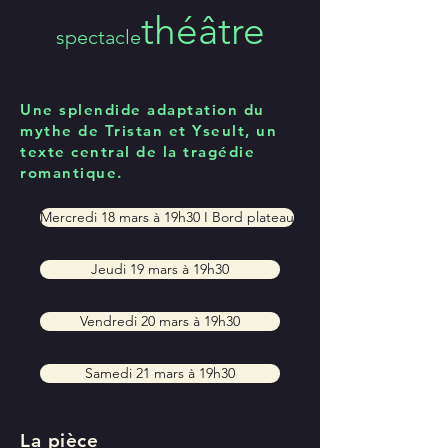
théâtre
spectacle
Une splendide adaptation du
mythe de Tristan et Y
seult, un
texte central de la tragédie
romantique.
Mercredi 18 mars à 19h30 I Bord plateau
Jeudi 19 mars à 19h30
Vendredi 20 mars à 19h30
Samedi 21 mars à 19h30
La pièc
e