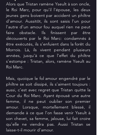
Alors que Tristan ramène Yseult à son oncle,
le Roi Marc, pour qu’il l’épouse, les deux
jeunes gens boivent par accident un philtre
d’amour. Aussitôt, ils sont saisis l’un pour
l’autre d’un amour fou auquel rien ne peut
faire obstacle. Ils finissent par être
découverts par le Roi Marc: condamnés à
être exécutés, ils s’enfuient dans la forêt du
Morrois. Là, ils vivent pendant plusieurs
années, jusqu’à ce que l’effet du philtre
s’estompe : Tristan, alors, ramène Yseult au
Roi Marc.
Mais, quoique le fol amour engendré par le
philtre se soit dissipé, ils s’aiment toujours :
aussi, c’est avec regret que Tristan quitte la
Cour du Roi Marc. Ayant épousé une autre
femme, il ne peut oublier son premier
amour. Lorsque, mortellement blessé, il
demande à ce que l’on fasse venir Yseult à
son chevet, sa femme, jalouse, lui fait croire
qu’elle ne viendra pas. Aussi Tristan se
laisse-t-il mourir d’amour.