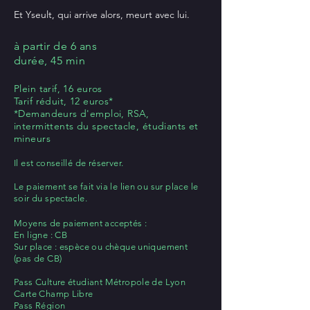
Et Yseult, qui arrive alors, meurt avec lui.
à partir de 6 ans
durée, 45 min
Plein tarif, 16 euros
Tarif réduit, 12 euros*
*Demandeurs d'emploi, RSA,
intermittents du spectacle, étudiants et
mineurs
Il est conseillé de réserver.
Le paiement se fait via le lien ou sur place le
soir du spectacle.
Moyens de paiement acceptés :
En ligne : CB
Sur place : espèce ou chèque uniquement
(pas de CB)
Pass Culture étudiant Métropole de Lyon
Carte Champ Libre
Pass Région