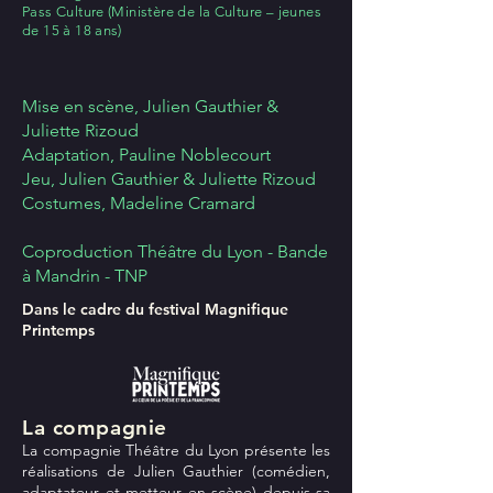
Pass Culture
(Ministère de la Culture – jeunes
de 15 à 18 ans)
Mise en scène, Julien Gauthier &
Juliette Rizoud
Adaptation, Pauline Noblecourt
Jeu, Julien Gauthier & Juliette Rizoud
Costumes, Madeline Cramard
Coproduction Théâtre du Lyon - Bande
à Mandrin - TNP
Dans le cadre du festival Magnifique
Printemps
La compagnie
La compagnie Théâtre du Lyon présente les
réalisations de Julien Gauthier (comédien,
adaptateur et metteur en scène) depuis sa