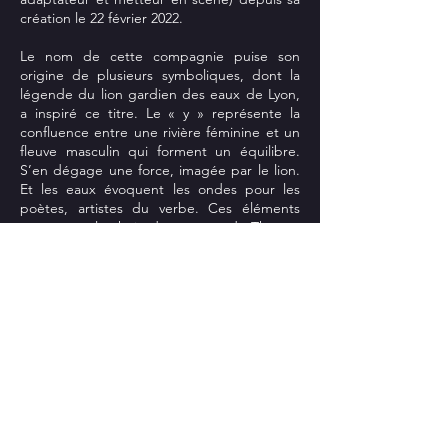
création le 22 février 2022.
Le nom de cette compagnie puise son
origine de plusieurs symboliques, dont la
légende du lion gardien des eaux de Lyon,
a inspiré ce titre. Le « y » représente la
confluence entre une rivière féminine et un
fleuve masculin qui forment un équilibre.
S’en dégage une force, imagée par le lion.
Et les eaux évoquent les ondes pour les
poètes, artistes du verbe. Ces éléments
structurent le choix des œuvres du Théâtre
du Lyon vers le conte initiatique et
philosophique.
Sur scène, l’attention est portée à la qualité
littéraire des adaptations, mettant à
l’honneur l’art de l’acteur, tandis qu’au
lointain de l’espace vide s’exposent les
toiles peintes de l’artiste Alice Gauthier.
Établi dans le Vieux Lyon, le Théâtre du Lyon
aspire à ouvrir une salle de travail où