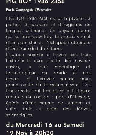
PIG BOY
1986-2358
Par la Compagnie L’Excessive
PIG BOY
1986-2358
est un triptyque : 3
parties, 3 époques et 3 registres de
langues différents. Un paysan breton
qui se rêve Cow-Boy, le procès virtuel
d’un porc-star et l’échappée utopique
d’une truie de laboratoire.
L’autrice raconte à travers ces trois
histoires la dure réalité des éleveur⸱
euse⸱s, la folie médiatique et
technologique qui réside sur nos
écrans, et l’arrivée sourde mais
grandissante du transhumanisme. Ces
trois récits sont liés grâce à la figure
centrale du cochon : porc d’élevage,
égérie d’une marque de jambon et
enfin, truie et objet des dérives
scientifiques.
du Mercredi 16 au Samedi
19 Nov à 20h30