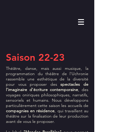
Saison 22-23
Théâtre, danse, mais aussi musique, la
programmation du théâtre de l'Uchronie
rassemble une esthétique de la diversité
pour vous proposer des
spectacles de
l’imaginaire d'écriture contemporaine
, des
voyages oniriques philosophiques, narratifs,
sensoriels et humains. Nous développons
particulièrement cette saison les accueils de
compagnies en résidence
, qui travaillent au
théâtre sur la finalisation de leur production
avant de vous le proposer.