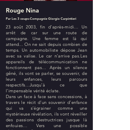
Rouge Nina
Par Les 3 coups-Compagnie Giorgio Carpintieri
23 août 2003, fin d’après-midi… Un
arrêt de car sur une route de
campagne. Une femme est là qui
attend... On ne sait depuis combien de
temps. Un automobiliste dépose Jean
avec sa valise. Le car n’arrive pas.Les
appareils de télécommunication ne
fonctionnent pas… Après un silence
gêné, ils vont se parler, se souvenir, de
leurs enfances, leurs parcours
respectifs…Jusqu’à ce que
l’impensable vérité éclate.
Dans un face à face sans concessions, à
travers le récit d’un souvenir d’enfance
qui va s’égrainer comme une
mystérieuse révélation, ils vont réveiller
des passions destructrices jusque là
enfouies… Vers une possible