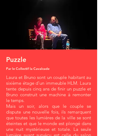
Puzzle
Par le Collectif la Cavalcade
Laura et Bruno sont un couple habitant au
sixième étage d'un immeuble HLM. Laura
tente depuis cinq ans de finir un puzzle et
Bruno construit une machine à remonter
le temps.
Mais un soir, alors que le couple se
dispute une nouvelle fois, ils remarquent
que toutes les lumières de la ville se sont
éteintes et que le monde est plongé dans
une nuit mystérieuse et totale. La seule
lumière ayant survécu est celle du salon