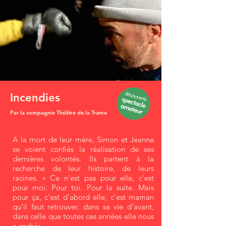
Incendies
Par la compagnie Théâtre de la Trame
A la mort de leur mère, Simon et Jeanne
se voient confiés la réalisation de ses
dernières volontés. Ils partent à la
recherche de leur histoire, de leurs
racines. « Ce n’est pas pour elle, c’est
pour moi. Pour toi. Pour la suite. Mais
pour ça, c’est d’abord elle, c’est maman
qu’il faut retrouver, dans sa vie d’avant,
dans celle que toutes ces années elle nous
a caché».