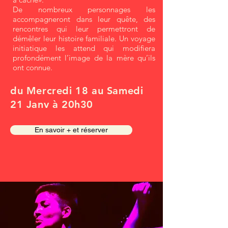
De nombreux personnages les
accompagneront dans leur quête, des
rencontres qui leur permettront de
démêler leur histoire familiale. Un voyage
initiatique les attend qui modifiera
profondément l’image de la mère qu’ils
ont connue.
du Mercredi 18 au Samedi
21 Janv à 20h30
En savoir + et réserver