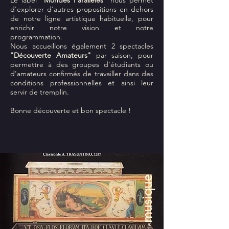
Le label
"Mondes Parallèles"
nous permet
d'explorer d'autres propositions en dehors
de notre ligne artistique habituelle, pour
enrichir notre vision et notre
programmation.
Nous accueillons également 2 spectacles
"Découverte Amateurs"
par saison, pour
permettre à des groupes d'étudiants ou
d'amateurs confirmés de travailler dans des
conditions professionnelles et ainsi leur
servir de tremplin.
Bonne découverte et bon spectacle !
musique