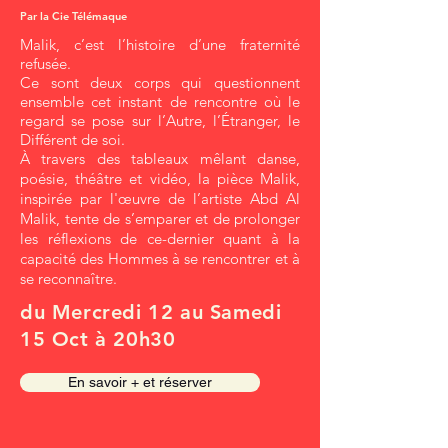
Par la Cie Télémaque
Malik, c’est l’histoire d’une fraternité
refusée.
Ce sont deux corps qui questionnent
ensemble cet instant de rencontre où le
regard se pose sur l’Autre, l’Étranger, le
Différent de soi.
À travers des tableaux mêlant danse,
poésie, théâtre et vidéo, la pièce Malik,
inspirée par l'œuvre de l’artiste Abd Al
Malik, tente de s’emparer et de prolonger
les réflexions de ce-dernier quant à la
capacité des Hommes à se rencontrer et à
se reconnaître.
du Mercredi 12 au Samedi
15 Oct à 20h30
En savoir + et réserver