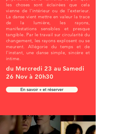
les choses sont éclairées que cela
vienne de l'intérieur ou de l'exterieur.
La danse vient mettre en valeur la trace
de la lumière, les rayons,
manifestations sensibles et presque
tangible. Par le travail sur circularité du
changement, les rayons explosent ou se
meurent. Allégorie du temps et de
l'instant, une danse simple, sincère et
intime.
du Mercredi 23 au Samedi
26 Nov à 20h30
En savoir + et réserver