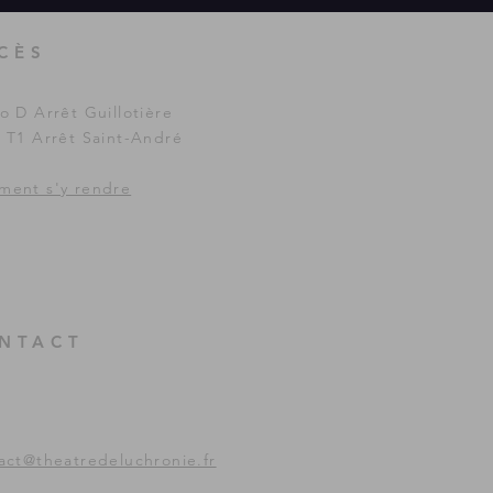
CÈS
o D Arrêt Guillotière
 T1 Arrêt Saint-André
ent s'y rendre
NTACT
act@theatredeluchronie.fr