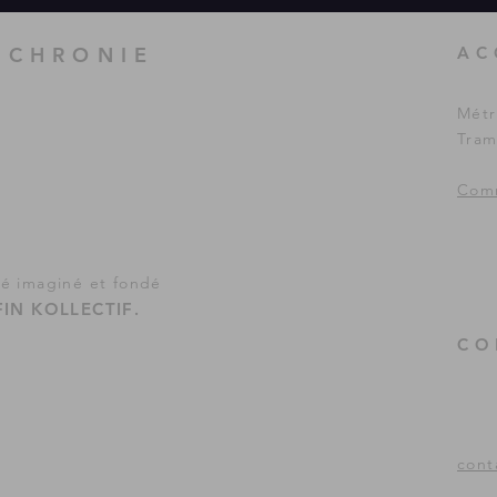
UCHRONIE
AC
Métr
Tram
Comm
té imaginé et fondé
IN KOLLECTIF
.
CO
cont