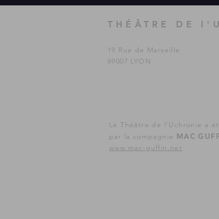
THÉÂTRE DE l'
19 Rue de Marseille
69007 LYON
Le Théâtre de l'Uchronie a é
MAC GUFF
par la compagnie
www.mac-guffin.net