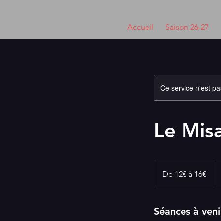
Accueil
Saison 26-27
Ce service n'est pa
Le Mis
De
12€
De 12€ à 16€
à
16€
Séances à veni