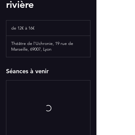
rivière
de
12€
de 12€ à 16€
à
16€
Théâtre de l'Uchronie, 19 rue de
Marseille, 69007, Lyon
Séances à venir