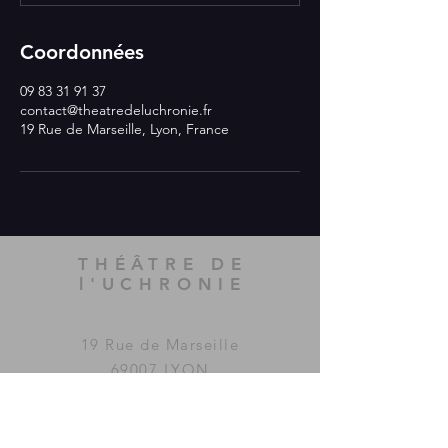
Coordonnées
09 83 31 91 37
contact@theatredeluchronie.fr
19 Rue de Marseille, Lyon, France
THÉÂTRE DE
l'UCHRONIE
19 Rue de Marseille
69007 LYON
Le Théâtre de l'Uchronie a été
imaginé et fondé par la