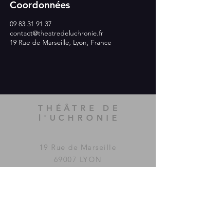
Coordonnées
09 83 31 91 37
contact@theatredeluchronie.fr
19 Rue de Marseille, Lyon, France
THÉÂTRE DE
l'UCHRONIE
19 Rue de Marseille
69007 LYON
Le Théâtre de l'Uchronie a été
imaginé et fondé par la
compagnie
MAC GUFFIN
KOLLECTIF
.