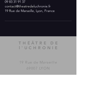
09 83 31 91 37
contact@theatredeluchronie.fr
19 Rue de Marseille, Lyon, France
THÉÂTRE DE
l'UCHRONIE
19 Rue de Marseille
69007 LYON
Le Théâtre de l'Uchronie a été
imaginé et fondé par la
compagnie
MAC GUFFIN
KOLLECTIF
.
www.mac-guffin.net