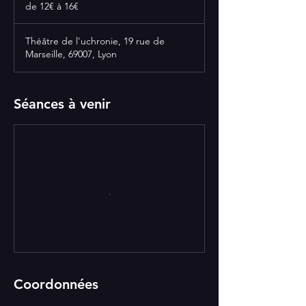
12€
de 12€ à 16€
à
16€
Théâtre de l'uchronie, 19 rue de
Marseille, 69007, Lyon
Séances à venir
Coordonnées