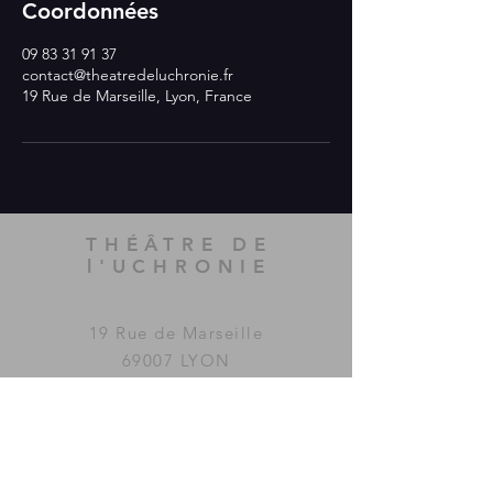
Coordonnées
09 83 31 91 37
contact@theatredeluchronie.fr
19 Rue de Marseille, Lyon, France
THÉÂTRE DE
l'UCHRONIE
19 Rue de Marseille
69007 LYON
Le Théâtre de l'Uchronie a été
imaginé et fondé par la
compagnie
MAC GUFFIN
KOLLECTIF
.