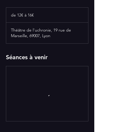
de
12€
de 12€ à 16€
à
16€
Théâtre de l'uchronie, 19 rue de
Marseille, 69007, Lyon
Séances à venir