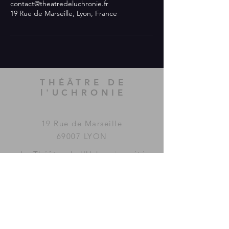
contact@theatredeluchronie.fr
19 Rue de Marseille, Lyon, France
THÉÂTRE DE
l'UCHRONIE
19 Rue de Marseille
69007 LYON
Le Théâtre de l'Uchronie a été
imaginé et fondé par la
compagnie
MAC GUFFIN
KOLLECTIF
.
www.mac-guffin.net