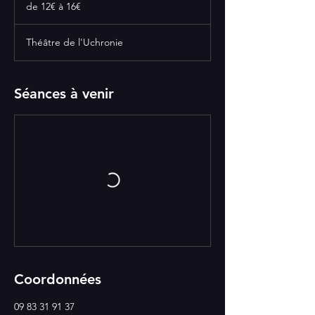
12€
de 12€ à 16€
à
16€
Théâtre de l'Uchronie
Séances à venir
Coordonnées
09 83 31 91 37