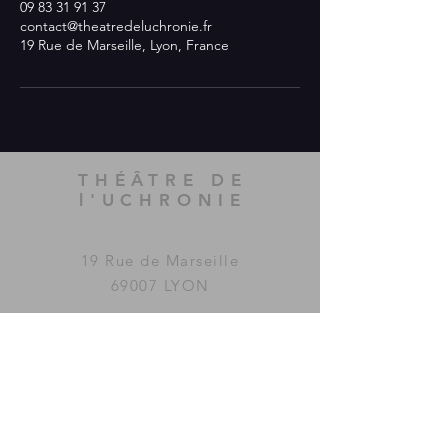
09 83 31 91 37
contact@theatredeluchronie.fr
19 Rue de Marseille, Lyon, France
THÉÂTRE DE
l'UCHRONIE
19 Rue de Marseille
69007 LYON
Le Théâtre de l'Uchronie a été
imaginé et fondé par la
compagnie
MAC GUFFIN
KOLLECTIF
.
www.mac-guffin.net