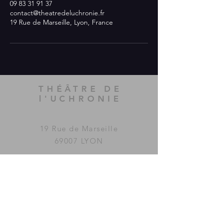
09 83 31 91 37
contact@theatredeluchronie.fr
19 Rue de Marseille, Lyon, France
THÉÂTRE DE
l'UCHRONIE
19 Rue de Marseille
69007 LYON
Le Théâtre de l'Uchronie a été
imaginé et fondé par la
compagnie
MAC GUFFIN
KOLLECTIF
.
www.mac-guffin.net