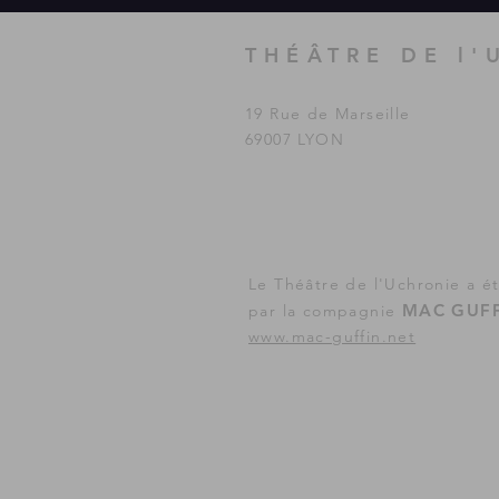
THÉÂTRE DE l'
19 Rue de Marseille
69007 LYON
Le Théâtre de l'Uchronie a é
MAC GUFF
par la compagnie
www.mac-guffin.net