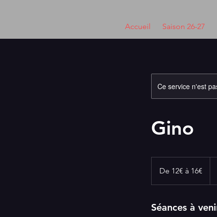
Accueil
Saison 26-27
Ce service n'est pa
Gino
De
12€
De 12€ à 16€
à
16€
Séances à veni