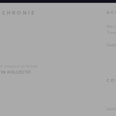
UCHRONIE
AC
Métr
Tram
Comm
té imaginé et fondé
IN KOLLECTIF
.
CO
cont