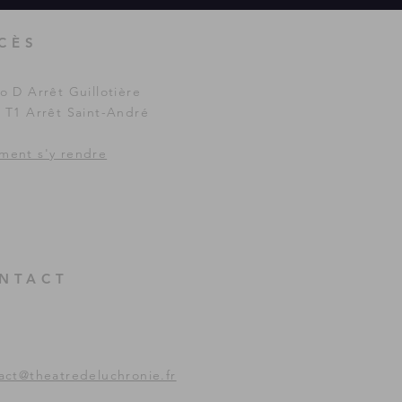
CÈS
o D Arrêt Guillotière
 T1 Arrêt Saint-André
ent s'y rendre
NTACT
act@theatredeluchronie.fr