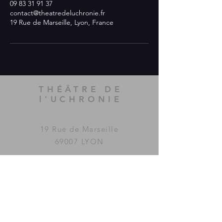
09 83 31 91 37
contact@theatredeluchronie.fr
19 Rue de Marseille, Lyon, France
THÉÂTRE DE
l'UCHRONIE
19 Rue de Marseille
69007 LYON
Le Théâtre de l'Uchronie a été
imaginé et fondé par la
compagnie
MAC GUFFIN
KOLLECTIF
.
www.mac-guffin.net