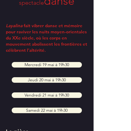
danse
spectacle
Layalina
fait vibrer danse et mémoire
pour raviver les nuits moyen-orientales
du XXe siècle, où les corps en
mouvement abolissent les frontières et
célèbrent l’altérité.
Mercredi 19 mai à 19h30
Jeudi 20 mai à 19h30
Vendredi 21 mai à 19h30
Samedi 22 mai à 19h30