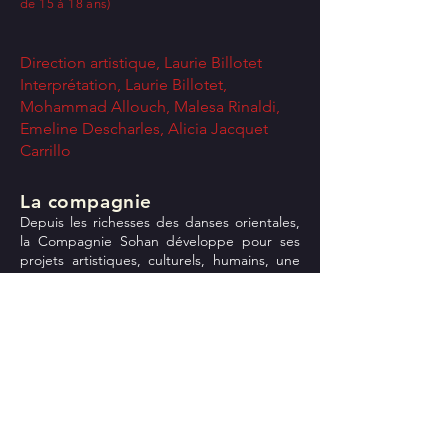
de 15 à 18 ans)
Direction artistique, Laurie Billotet
Interprétation, Laurie Billotet,
Mohammad Allouch, Malesa Rinaldi,
Emeline Descharles, Alicia Jacquet
Carrillo
La compagnie
Depuis les richesses des danses orientales,
la Compagnie Sohan développe pour ses
projets artistiques, culturels, humains, une
approche qui rend hommage à ces
dernières. Cet engagement pour des
danses orientales puissantes, ancrées et
libres est présent dans l'activité de création,
d'enseignement, de formation et de
représentation de la compagnie.