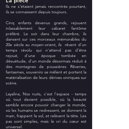
La pièc
e
Ils ne s'étaient jamais rencontrés pourtant,
ils se connaissent depuis toujours.
Cinq enfants devenus grands, rejouent
inlassablement leur cabaret fantôme
préféré. Le soir dans leur chambre, ils
dansent sur ces morceaux mémorables du
20e siècle au moyen-orient, ils rêvent d'un
temps révolu qui n'attend pas d'être
rejoué, d'une époque tombée en
désuétude, d'un monde désormais réduit à
des montagnes de poussières. Rêveries,
fantasmes, souvenirs se mêlent et portent la
matérialisation de leurs dérives oniriques sur
scène.
Layalina, Nos nuits, c'est l'espace - temps
où tout devient possible, où la beauté
semble encore pouvoir changer le monde,
où les humains se redressent, se donnent la
main, frappent le sol, et relèvent la tête. Les
pas sont simples, mais le cri du cœur est
universel.