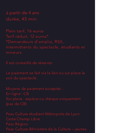
à partir de 4 ans
durée, 45 min
Plein tarif, 16 euros
Tarif réduit, 12 euros*
*Demandeurs d'emploi, RSA,
intermittents du spectacle, étudiants et
mineurs
Il est conseillé de réserver.
Le paiement se fait via le lien ou sur place le
soir du spectacle.
Moyens de paiement acceptés :
En ligne : CB
Sur place : espèce ou chèque uniquement
(pas de CB)
Pass Culture étudiant Métropole de Lyon
Carte Champ Libre
Pass Région
Pass Culture
(Ministère de la Culture – jeunes