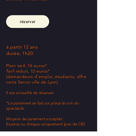
réserver
à partir 12 ans
durée, 1h20
Plein tarif, 16 euros*
Tarif réduit, 12 euros*
(demandeurs d'emploi, étudiants,
offre
carte Senior ville de Lyon
)
Il est conseillé de réserver.
*Le paiement se fait sur place le soir du
spectacle.
Moyens de paiement acceptés :
Espèce ou chèque uniquement (pas de CB)
Pass Culture étudiant Métropole de Lyon