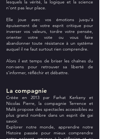
lesquels la vérité, la logique et la science
n'ont pas leur place.
Elle joue avec vos émotions jusqu'à
épuisement de votre esprit critique pour
inverser vos valeurs, tordre votre pensée,
orienter votre vote ou vous faire
abandonner toute résistance à un système
auquel il ne faut surtout rien comprendre.
Alors il est temps de briser les chaînes du
non-sens pour retrouver sa liberté de
s'informer, réfléchir et débattre.
La compagnie
Créée en 2013 par Farhat Kerkeny et
Nicolas Pierre, la compagnie Terrence et
Malik propose des spectacles accessibles au
plus grand nombre dans un esprit de gai
savoir.
Explorer notre monde, apprendre notre
Histoire passée pour mieux comprendre
notre présent, amener à la réflexion et au