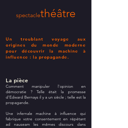
théâtre
spectacle
Un troublant voyage aux
origines du monde moderne
pour découvrir la machine à
influence : la propagande.
La pièc
e
Comment manipuler l'opinion en
démocratie ? Telle était la promesse
d'Edward Bernays il y a un siècle ; telle est la
propagande.
Une infernale machine à influence qui
fabrique votre consentement en répétant
ad nauseam les mêmes discours dans