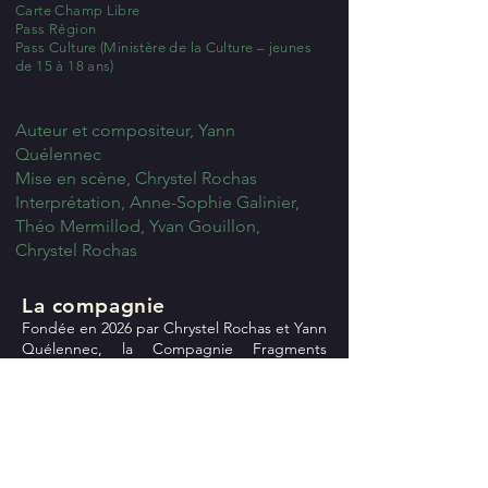
Carte Champ Libre
Pass Région
Pass Culture
(Ministère de la Culture – jeunes
de 15 à 18 ans)
Auteur et compositeur, Yann
Quélennec
Mise en scène, Chrystel Rochas
Interprétation, Anne-Sophie Galinier,
Théo Mermillod, Yvan Gouillon,
Chrystel Rochas
La compagnie
Fondée en 2026 par Chrystel Rochas et Yann
Quélennec, la Compagnie Fragments
explore les liens entre narration, écriture,
création musicale originale et travail
d’acteur exigeant.
Musiciens et comédiens unissent leurs
compétences pour servir un même objectif :