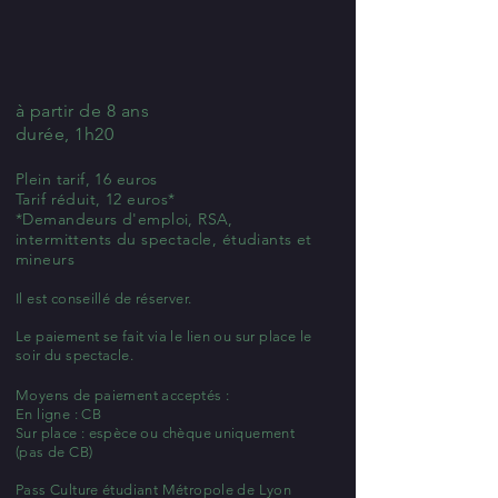
à partir de 8 ans
durée, 1h20
Plein tarif, 16 euros
Tarif réduit, 12 euros*
*Demandeurs d'emploi, RSA,
intermittents du spectacle, étudiants et
mineurs
Il est conseillé de réserver.
Le paiement se fait via le lien ou sur place le
soir du spectacle.
Moyens de paiement acceptés :
En ligne : CB
Sur place : espèce ou chèque uniquement
(pas de CB)
Pass Culture étudiant Métropole de Lyon