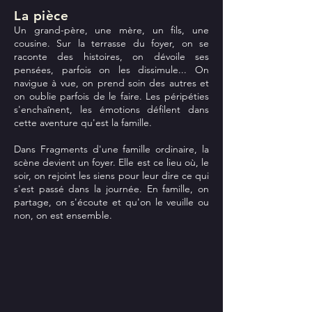
La pièc
e
Un grand-père, une mère, un fils, une
cousine. Sur la terrasse du foyer, on se
raconte des histoires, on dévoile ses
pensées, parfois on les dissimule... On
navigue à vue, on prend soin des autres et
on oublie parfois de le faire. Les péripéties
s'enchaînent, les émotions défilent dans
cette aventure qu'est la famille.
Dans Fragments d'une famille ordinaire, la
scène devient un foyer. Elle est ce lieu où, le
soir, on rejoint les siens pour leur dire ce qui
s'est passé dans la journée. En famille, on
partage, on s'écoute et qu'on le veuille ou
non, on est ensemble.