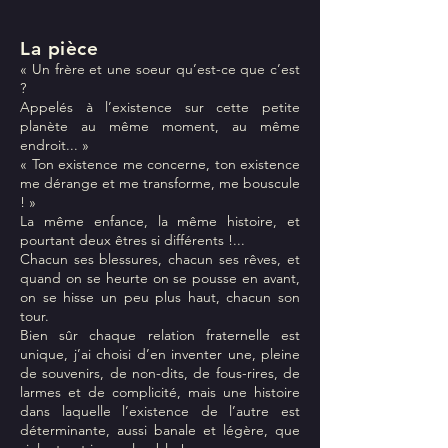
La pièc
e
« Un frère et une soeur qu’est-ce que c’est
?
Appelés à l’existence sur cette petite
planète au même moment, au même
endroit... »
« Ton existence me concerne, ton existence
me dérange et me transforme, me bouscule
! »
La même enfance, la même histoire, et
pourtant deux êtres si différents !...
Chacun ses blessures, chacun ses rêves, et
quand on se heurte on se pousse en avant,
on se hisse un peu plus haut, chacun son
tour.
Bien sûr chaque relation fraternelle est
unique, j’ai choisi d’en inventer une, pleine
de souvenirs, de non-dits, de fous-rires, de
larmes et de complicité, mais une histoire
dans laquelle l’existence de l’autre est
déterminante, aussi banale et légère, que