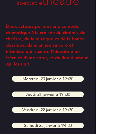
théâtre
spectacle
Deux acteurs portent une comédie
dramatique à la croisée du cinéma, du
théâtre, de la musique et de la bande
dessinée, dans un jeu sincère et
intimiste qui raconte l’histoire d’un
frère et d’une sœur, et du lien d’amour
qui les unit.
Mercredi 20 janvier à 19h30
Jeudi 21 janvier à 19h30
Vendredi 22 janvier à 19h30
Samedi 23 janvier à 19h30