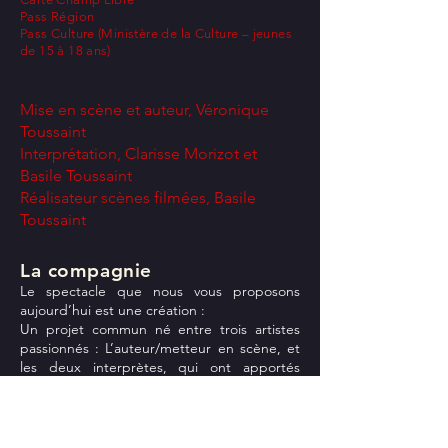
Pass Région
Pass Culture
(Ministère de la Culture – jeunes
de 15 à 18 ans)
Mise en scène et auteur, Véronique
Toussaint
Interprétation, Clarisse Morizot et
Basile Toussaint
Réalisateur scènes filmées, Basile
Toussaint
La compagnie
Le spectacle que nous vous proposons
aujourd’hui est une création :
Un projet commun né entre trois artistes
passionnés : L’auteur/metteur en scène, et
les deux interprètes, qui ont apportés
chacun leurs incroyables talents respectifs, à
savoir la création musicale, la réalisation
cinématographique, le graphisme et
l’animation 2D ...