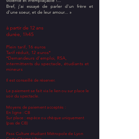
violente et irremplaçable !...
Bref, j’ai essayé de parler d’un frère et
d’une soeur, et de leur amour... »
à partir de 12 ans
durée, 1h45
Plein tarif, 16 euros
Tarif réduit, 12 euros*
*Demandeurs d'emploi, RSA,
intermittents du spectacle, étudiants et
mineurs
Il est conseillé de réserver.
Le paiement se fait via le lien ou sur place le
soir du spectacle.
Moyens de paiement acceptés :
En ligne : CB
Sur place : espèce ou chèque uniquement
(pas de CB)
Pass Culture étudiant Métropole de Lyon
Carte Champ Libre