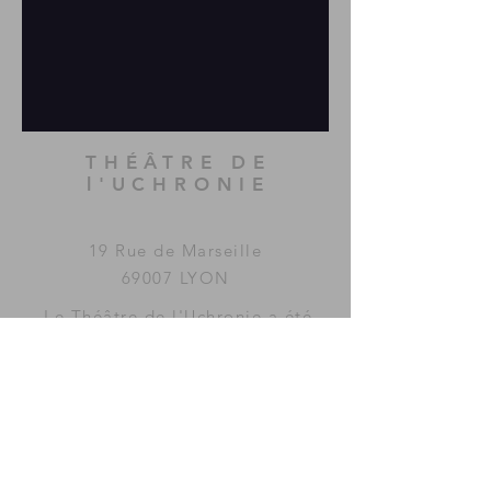
THÉÂTRE DE
l'UCHRONIE
19 Rue de Marseille
69007 LYON
Le Théâtre de l'Uchronie a été
imaginé et fondé par la
compagnie
MAC GUFFIN
KOLLECTIF
.
www.mac-guffin.net
ACCÈS