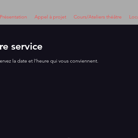
Présentation
Appel à projet
Cours/Ateliers théâtre
Loca
e service
ervez la date et l'heure qui vous conviennent.