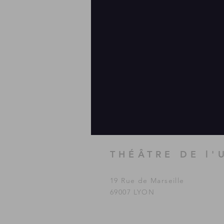
THÉÂTRE DE l'
19 Rue de Marseille
69007 LYON