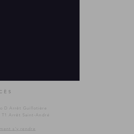
CÈS
o D Arrêt Guillotière
 T1 Arrêt Saint-André
ent s'y rendre