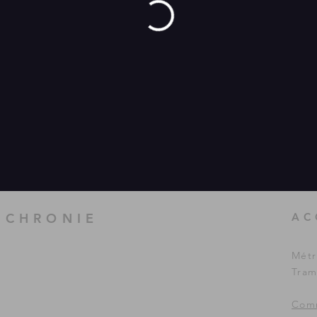
UCHRONIE
AC
Métr
Tram
Comm