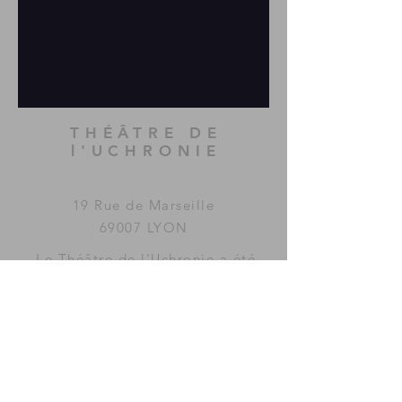
THÉÂTRE DE
l'UCHRONIE
19 Rue de Marseille
69007 LYON
Le Théâtre de l'Uchronie a été
imaginé et fondé par la
compagnie
MAC GUFFIN
KOLLECTIF
.
www.mac-guffin.net
ACCÈS