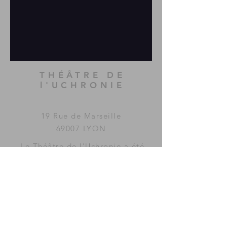
THÉÂTRE DE
l'UCHRONIE
19 Rue de Marseille
69007 LYON
Le Théâtre de l'Uchronie a été
imaginé et fondé par la
compagnie
MAC GUFFIN
KOLLECTIF
.
www.mac-guffin.net
ACCÈS