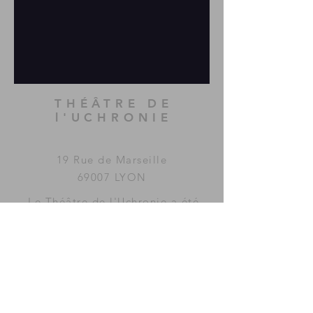
THÉÂTRE DE
l'UCHRONIE
19 Rue de Marseille
69007 LYON
Le Théâtre de l'Uchronie a été
imaginé et fondé par la
compagnie
MAC GUFFIN
KOLLECTIF
.
www.mac-guffin.net
ACCÈS