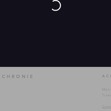
UCHRONIE
AC
Métr
Tram
Comm