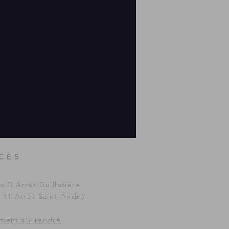
CÈS
o D Arrêt Guillotière
 T1 Arrêt Saint-André
ent s'y rendre