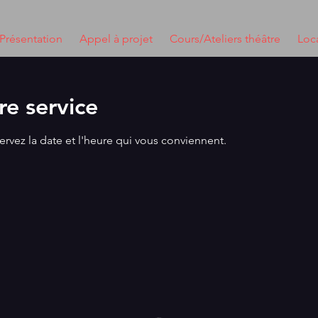
Présentation
Appel à projet
Cours/Ateliers théâtre
Loca
e service
ervez la date et l'heure qui vous conviennent.