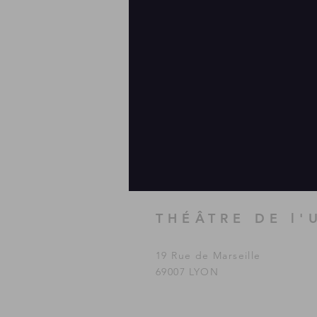
THÉÂTRE DE l'
19 Rue de Marseille
69007 LYON