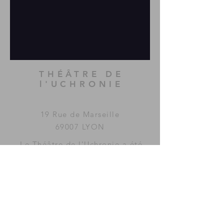
THÉÂTRE DE
l'UCHRONIE
19 Rue de Marseille
69007 LYON
Le Théâtre de l'Uchronie a été
imaginé et fondé par la
compagnie
MAC GUFFIN
KOLLECTIF
.
www.mac-guffin.net
ACCÈS