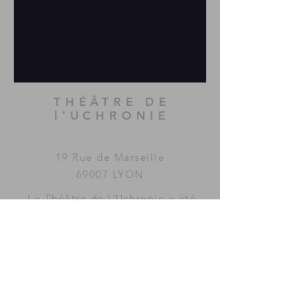
THÉÂTRE DE
l'UCHRONIE
19 Rue de Marseille
69007 LYON
Le Théâtre de l'Uchronie a été
imaginé et fondé par la
compagnie
MAC GUFFIN
KOLLECTIF
.
www.mac-guffin.net
ACCÈS