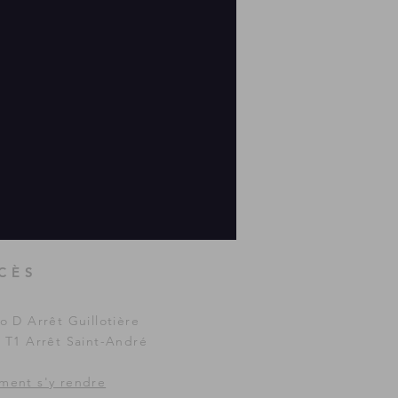
CÈS
o D Arrêt Guillotière
 T1 Arrêt Saint-André
ent s'y rendre