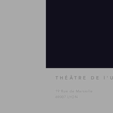
THÉÂTRE DE l'
19 Rue de Marseille
69007 LYON