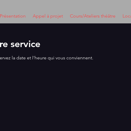
Présentation
Appel à projet
Cours/Ateliers théâtre
Loca
e service
ervez la date et l'heure qui vous conviennent.