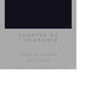
THÉÂTRE DE
l'UCHRONIE
19 Rue de Marseille
69007 LYON
Le Théâtre de l'Uchronie a été
imaginé et fondé par la
compagnie
MAC GUFFIN
KOLLECTIF
.
www.mac-guffin.net
ACCÈS