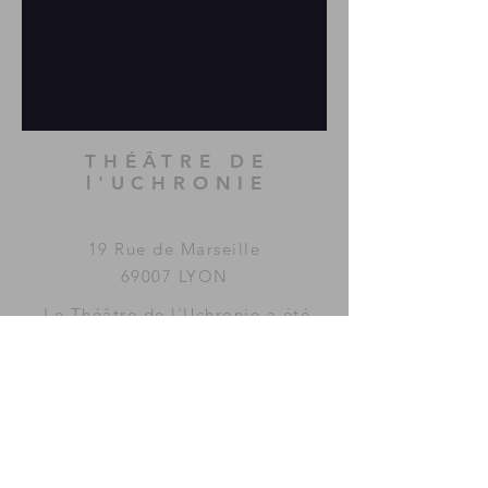
THÉÂTRE DE
l'UCHRONIE
19 Rue de Marseille
69007 LYON
Le Théâtre de l'Uchronie a été
imaginé et fondé par la
compagnie
MAC GUFFIN
KOLLECTIF
.
www.mac-guffin.net
ACCÈS