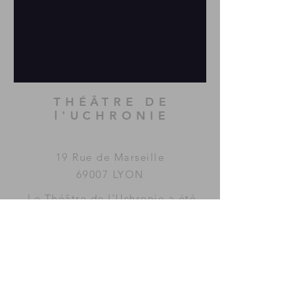
THÉÂTRE DE
l'UCHRONIE
19 Rue de Marseille
69007 LYON
Le Théâtre de l'Uchronie a été
imaginé et fondé par la
compagnie
MAC GUFFIN
KOLLECTIF
.
www.mac-guffin.net
ACCÈS