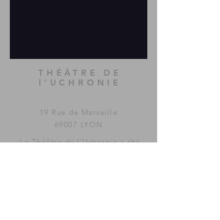
THÉÂTRE DE
l'UCHRONIE
19 Rue de Marseille
69007 LYON
Le Théâtre de l'Uchronie a été
imaginé et fondé par la
compagnie
MAC GUFFIN
KOLLECTIF
.
www.mac-guffin.net
ACCÈS