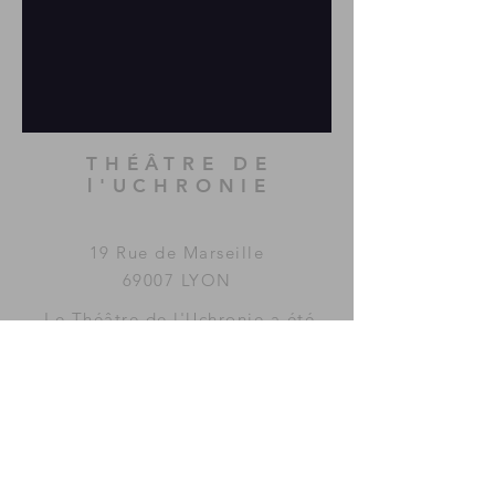
THÉÂTRE DE
l'UCHRONIE
19 Rue de Marseille
69007 LYON
Le Théâtre de l'Uchronie a été
imaginé et fondé par la
compagnie
MAC GUFFIN
KOLLECTIF
.
www.mac-guffin.net
ACCÈS