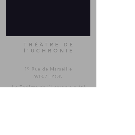
THÉÂTRE DE
l'UCHRONIE
19 Rue de Marseille
69007 LYON
Le Théâtre de l'Uchronie a été
imaginé et fondé par la
compagnie
MAC GUFFIN
KOLLECTIF
.
www.mac-guffin.net
ACCÈS